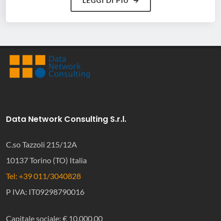
LEGGI DI PIÙ
Data Network Consulting S.r.l.
C.so Tazzoli 215/12A
10137 Torino (TO) Italia
Tel: +39 011/3040828
P IVA: IT09298790016
Capitale sociale: € 10.000,00