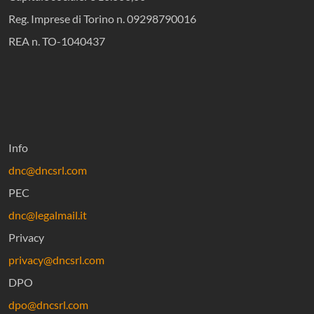
Reg. Imprese di Torino n. 09298790016
REA n. TO-1040437
Info
dnc@dncsrl.com
PEC
dnc@legalmail.it
Privacy
privacy@dncsrl.com
DPO
dpo@dncsrl.com