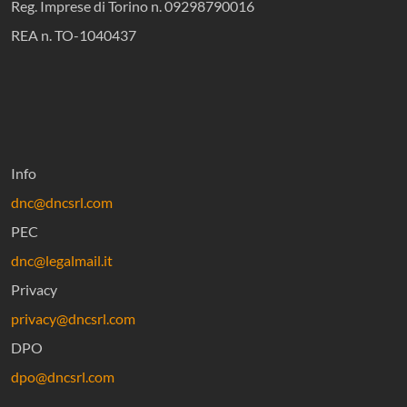
Reg. Imprese di Torino n. 09298790016
REA n. TO-1040437
Info
dnc@dncsrl.com
PEC
dnc@legalmail.it
Privacy
privacy@dncsrl.com
DPO
dpo@dncsrl.com