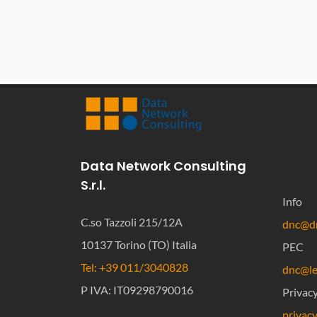
Data Network Consulting
S.r.l.
Info
C.so Tazzoli 215/12A
dnc@dn
10137 Torino (TO) Italia
PEC
Tel: +39 011/3040828
dnc@leg
P IVA: IT09298790016
Privac
privac