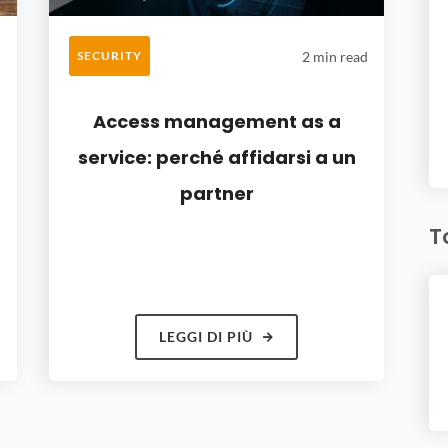
d
2 min read
SECURITY
Access management as a
service: perché affidarsi a un
partner
T
LEGGI DI PIÙ