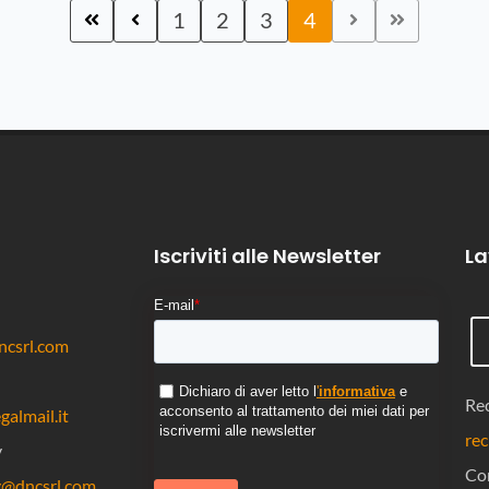
1
2
3
4
Iscriviti alle Newsletter
La
E-mail
*
csrl.com
Dichiaro di aver letto l
'
informativa
e
Rec
acconsento al trattamento dei miei dati per
almail.it
iscrivermi alle newsletter
rec
y
Co
y@dncsrl.com