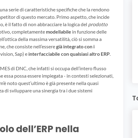
na serie di caratteristiche specifiche che la rendono
mpetitor di questo mercato. Primo aspetto, che incide
, è il fatto di non abbracciare la logica del
prodotto
motivo, completamente
modellabile
in funzione delle
ell’ottica della massima versatilità, ciò si somma a
ne, che consiste nell’essere
già integrato con i
ision, Sap) e
interfacciabile con qualsiasi altro ERP
.
MES di DNC, che infatti si occupa dell’intero flusso
he essa possa essere impiegata - in contesti selezionati,
m’è noto quest’ultimo è già presente nella quasi
nza di sviluppare una sinergia tra i due sistemi
T
olo dell’ERP nella