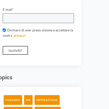
E-mail
*
Dichiaro di aver preso visione e accettare la
vostra
privacy
*
opics
FINANCE
HR
OPERATIONS