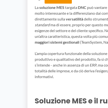
La
soluzione MES
targata
DNC
può vantare u
molto interessante e la differenziano dai co
direttamente sulla
versatilità
dello strumento
standard
ma di essere, proprio per questo 
esigenze del settore e del cliente specifico. N
un’altra caratteristica, questa volta più comu
maggiori sistemi gestionali
(TeamSystem, Nav
L’ampia copertura funzionale della soluzione 
produttivo e qualitativo del prodotto, fa sì c
s’intende - anche in assenza di un ERP, ma co
totalità delle imprese, e da ciò deriva l’esige
informativi.
Soluzione MES e il ru