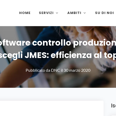
HOME
SERVIZI
AMBITI
SU DI NOI
oftware controllo produzion
scegli JMES: efficienza al to
Pubblicato da
DNC
il
30 marzo 2020
I