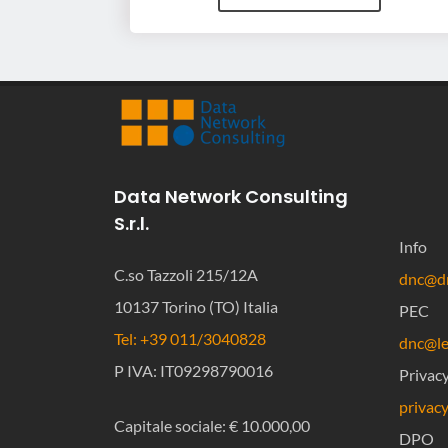
Data Network Consulting
S.r.l.
Info
C.so Tazzoli 215/12A
dnc@dn
10137 Torino (TO) Italia
PEC
Tel: +39 011/3040828
dnc@leg
P IVA: IT09298790016
Privac
privac
Capitale sociale: € 10.000,00
DPO