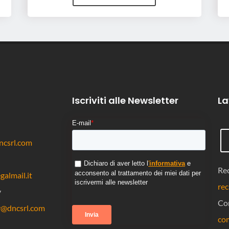
Iscriviti alle Newsletter
La
E-mail
*
csrl.com
Dichiaro di aver letto l
'
informativa
e
Rec
acconsento al trattamento dei miei dati per
almail.it
iscrivermi alle newsletter
rec
y
Co
y@dncsrl.com
co