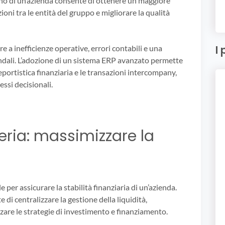
terno di un’azienda consente di ottenere un maggiore
zioni tra le entità del gruppo e migliorare la qualità
I 
 a inefficienze operative, errori contabili e una
dali. L’adozione di un sistema ERP avanzato permette
reportistica finanziaria e le transazioni intercompany,
ssi decisionali.
eria: massimizzare la
e per assicurare la stabilità finanziaria di un’azienda.
 centralizzare la gestione della liquidità,
zzare le strategie di investimento e finanziamento.