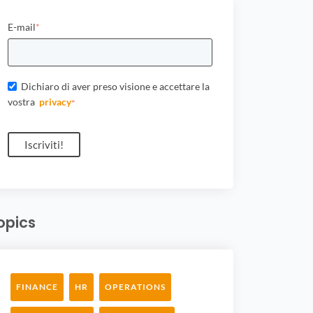
E-mail
*
Dichiaro di aver preso visione e accettare la
vostra
privacy
*
opics
FINANCE
HR
OPERATIONS