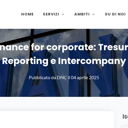
HOME
SERVIZI
AMBITI
SU DI NOI
inance for corporate: Tresur
Reporting e Intercompany
Pubblicato da
DNC
il
04 aprile 2025
I