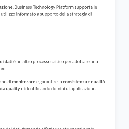
cazione
, Business Technology Platform supporta le
 utilizzo informato a supporto della strategia di
ei dati
è un altro processo critico per adottare una
ven.
ono di
monitorare
e garantire la
consistenza
e
qualità
ata quality
e identificando domini di applicazione.
nza
dei dati, fornendo all’azienda strumenti per la