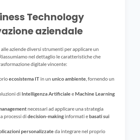
usiness Technology
vazione aziendale
 alle aziende diversi strumenti per applicare un
 Riassumiamo nel dettaglio le caratteristiche che
rasformazione digitale vincente:
oprio
ecosistema IT
in un
unico ambiente
, fornendo un
oluzioni di
Intelligenza Artificiale
e
Machine Learning
 management
necessari ad applicare una strategia
da processi di
decision-making
informati e
basati sui
plicazioni personalizzate
da integrare nel proprio