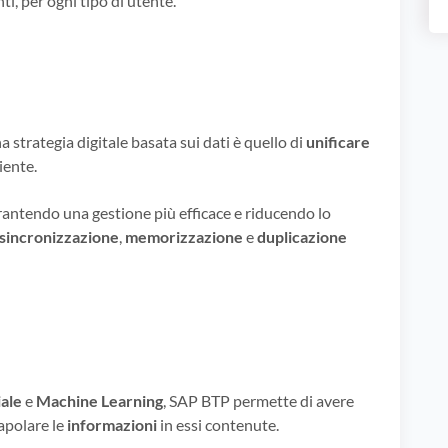
ti, per ogni tipo di utente.
a strategia digitale basata sui dati è quello di
unificare
iente.
rantendo una gestione più efficace e riducendo lo
sincronizzazione
,
memorizzazione
e
duplicazione
iale
e
Machine Learning
, SAP BTP permette di avere
apolare le
informazioni
in essi contenute.