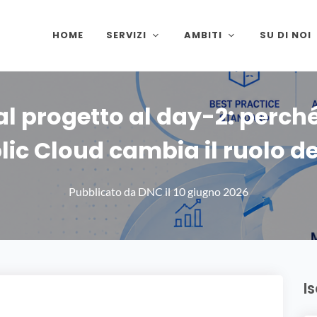
HOME
SERVIZI
AMBITI
SU DI NOI
l progetto al day-2: perché 
lic Cloud cambia il ruolo del
Pubblicato da
DNC
il
10 giugno 2026
I