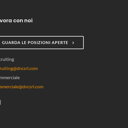
vora con noi
GUARDA LE POSIZIONI APERTE
ruiting
ruiting@dncsrl.com
mmerciale
mmerciale@dncsrl.com
si apre in una nuova scheda)