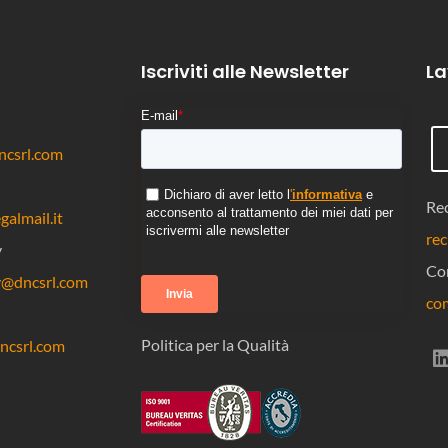
Iscriviti alle Newsletter
La
E-mail
*
csrl.com
Dichiaro di aver letto l
'
informativa
e
Rec
acconsento al trattamento dei miei dati per
almail.it
iscrivermi alle newsletter
rec
y
Co
y@dncsrl.com
co
Politica per la Qualità
csrl.com
(