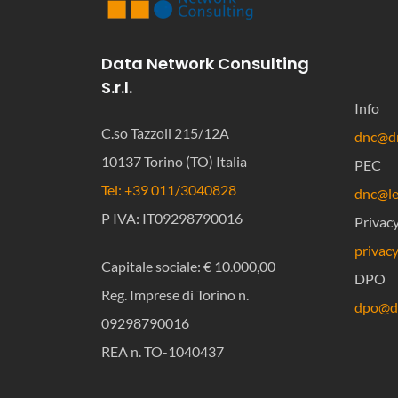
Data Network Consulting
S.r.l.
Info
C.so Tazzoli 215/12A
dnc@dn
10137 Torino (TO) Italia
PEC
Tel: +39 011/3040828
dnc@leg
P IVA: IT09298790016
Privac
privac
Capitale sociale: € 10.000,00
DPO
Reg. Imprese di Torino n.
dpo@dn
09298790016
REA n. TO-1040437