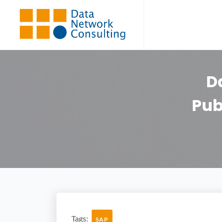
Da
Pub
Tags:
SAP