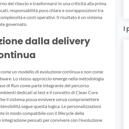
o del rilascio e trasformarsi in una criticità alla prima
icati, responsabilità poco chiare e sovrapposizioni tra
mplessità e costi operativi. Il risultato è un sistema
te governato.
I 
zione dalla delivery
ontinua
P come un modello di evoluzione continua e non come
tware. Lo stesso approccio emerge nella metodologia
fase di Run come parte integrante del percorso
ambienti dedicati ai test e il concetto di Clean Core
e che il sistema possa evolvere senza compromettere
estensibilità segue questa logica. Le personalizzazioni
 in modo compatibile con il lifecycle della
e integrazione pensati per convivere con l'evoluzione