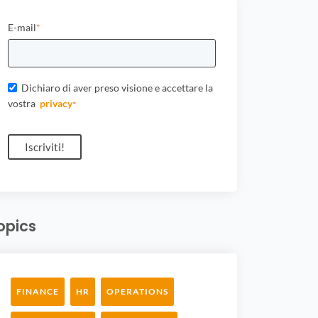
E-mail
*
Dichiaro di aver preso visione e accettare la
vostra
privacy
*
opics
FINANCE
HR
OPERATIONS